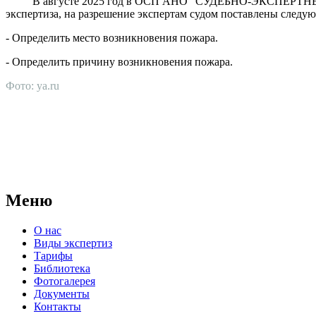
В августе 2025 год в ОСП АНО "СУДЕБНО-ЭКСПЕРТНЫЙ Ц
экспертиза, на разрешение экспертам судом поставлены следу
- Определить место возникновения пожара.
- Определить причину возникновения пожара.
Фото: ya.ru
АНО "СУДЕБНО-ЭКСПЕРТНЫЙ ЦЕНТР" - судебно-экспертное уч
для проведения судебных экспертиз и досудебных исследовани
Меню
О нас
Виды экспертиз
Тарифы
Библиотека
Фотогалерея
Документы
Контакты