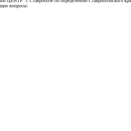
ЕНТР" г. Ставрополе по определению Ставропольского краево
ющие вопросы:
реждение Российской Федерации, в форме автономной некомм
й.