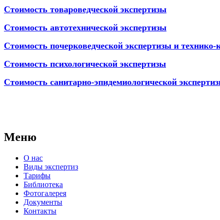
Стоимость товароведческой экспертизы
Стоимость автотехнической экспертизы
Стоимость почерковедческой экспертизы и технико-
Стоимость психологической экспертизы
Стоимость санитарно-эпидемиологической эксперти
АНО "СУДЕБНО-ЭКСПЕРТНЫЙ ЦЕНТР" - судебно-экспертное уч
для проведения судебных экспертиз и досудебных исследовани
Меню
О нас
Виды экспертиз
Тарифы
Библиотека
Фотогалерея
Документы
Контакты