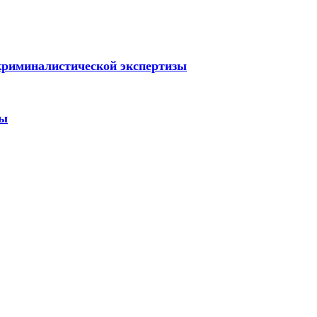
криминалистической экспертизы
зы
реждение Российской Федерации, в форме автономной некомм
й.